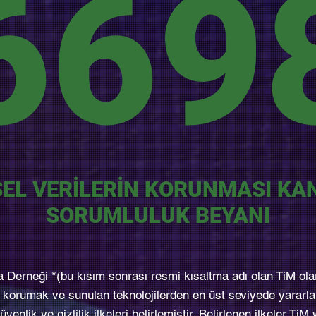
669
SEL VERİLERİN KORUNMASI K
SORUMLULUK BEYANI
Derneği *(bu kısım sonrası resmi kısaltma adı olan TiM
ola
izi korumak ve sunulan teknolojilerden en üst seviyede yarar
venlik ve gizlilik ilkeleri belirlemiştir. Belirlenen ilkeler TiM