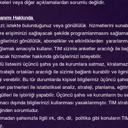
İlkeleri veya diğer açıklamalardan sorumlu değildir.
ullanımı Hakkında
inizi; istekte bulunduğunuz veya gönüllülük hizmetlerini suna
ere erişiminizi sağlayacak şekilde programlanmasını sağlama
lgilerinizi gönüllülük, abonelikler ve etkinliklerden yararla
amak amacıyla kullanır. TiM sizinle anketler aracılığı ile bağ
cak hizmetler hakkında görüşlerinizi isteyebilir.
lü listesini üçüncü şahıs ya da kurumlara satmaz, kiralama
ejik ortakları aracılığı ile sizinle bağlantı kurabilir ve ilgi
gi verebilir. Bu tür durumlarda kişisel bilgileriniz üçüncü şahı
n partnerleri ile istatistiksel analiz, strateji, planlama, eğit
ütleri ile işbirliği yapabilir. Üçüncü şahıs ve kurumların bu s
acı dışında bilgilerinizi kullanması yasaklanmıştır. TiM strate
liğinden sorumludur.
madan şahsınızla ilgili ırk, din, dil, politika gibi konuların T
z.