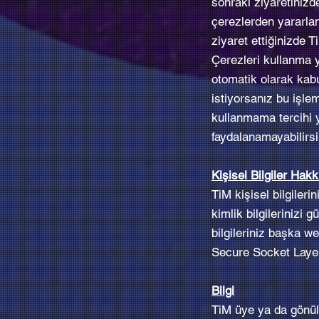
sonraki ziyaretinizd
çerezlerden yararlanı
ziyaret ettiğinizde T
Çerezleri kullanma y
otomatik olarak kabu
istiyorsanız bu işlemi
kullanmama tercihi y
faydalanamayabilirsi
Kişisel Bilgiler Hak
TiM kişisel bilgiler
kimlik bilgilerinizi
bilgileriniz başka w
Secure Socket Layer 
Bilgi
TiM üye ya da gönüll