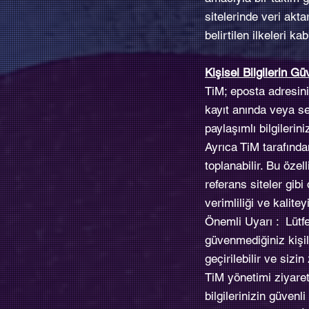
sitelerinde veri akt
belirtilen ilkeleri ka
Kişisel Bilgilerin G
TiM; eposta adresiniz
kayıt anında veya ser
paylaşımlı bilgilerini
Ayrıca TiM tarafından
toplanabilir. Bu öze
referans siteler gibi
verimliliği ve kalitey
Önemli Uyarı : Lütfe
güvenmediğiniz kişil
geçirilebilir ve sizi
TiM yönetimi ziyaret 
bilgilerinizin güvenl