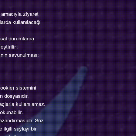
k amacıyla ziyaret
larda kullanılacağı
yasal durumlarda
eştirilir:
rının savunulması;
cookie) sistemini
n dosyasıdır.
açlarla kullanılamaz.
okunabilir.
kazandırmasıdır. Söz
lgili sayfayı bir