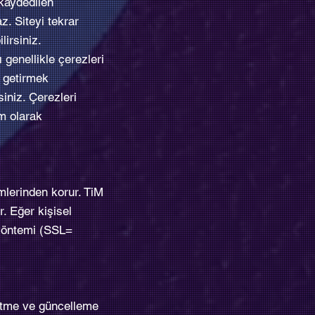
 kaydedilen
z. Siteyi tekrar
lirsiniz.
 genellikle çerezleri
e getirmek
rsiniz. Çerezleri
am olarak
emlerinden korur. TiM
r. Eğer kişisel
e yöntemi (SSL=
eltme ve güncelleme