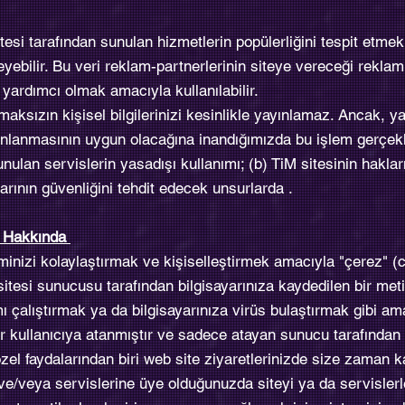
tesi tarafından sunulan hizmetlerin popülerliğini tespit etme
zleyebilir. Bu veri reklam-partnerlerinin siteye vereceği reklam
 yardımcı olmak amacıyla kullanılabilir.
aksızın kişisel bilgilerinizi kesinlikle yayınlamaz. Ancak, 
ınlanmasının uygun olacağına inandığımızda bu işlem gerçekl
unulan servislerin yasadışı kullanımı; (b) TiM sitesinin hakla
larının güvenliğini tehdit edecek unsurlarda .
ı Hakkında
minizi kolaylaştırmak ve kişiselleştirmek amacıyla "çerez" (
itesi sunucusu tarafından bilgisayarınıza kaydedilen bir meti
ı çalıştırmak ya da bilgisayarınıza virüs bulaştırmak gibi am
 kullanıcıya atanmıştır ve sadece atayan sunucu tarafından 
zel faydalarından biri web site ziyaretlerinizde size zaman 
ve/veya servislerine üye olduğunuzda siteyi ya da servislerle i