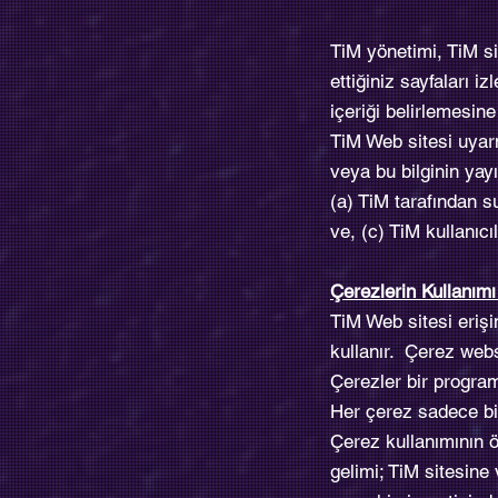
TiM yönetimi, TiM si
ettiğiniz sayfaları i
içeriği belirlemesine
TiM Web sitesi uyarm
veya bu bilginin yay
(a) TiM tarafından s
ve, (c) TiM kullanıcı
Çerezlerin Kullanım
TiM Web sitesi erişi
kullanır. Çerez webs
Çerezler bir program
Her çerez sadece bir
Çerez kullanımının ö
gelimi; TiM sitesine 