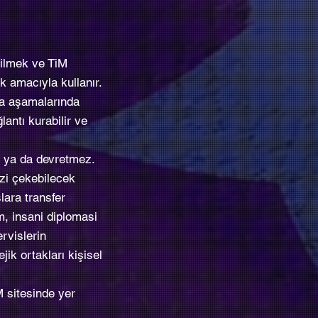
bilmek ve TiM
k amacıyla kullanır.
nma aşamalarında
lantı kurabilir ve
z ya da devretmez.
nizi çekebilecek
slara transfer
im, insani diplomasi
ervislerin
jik ortakları kişisel
iM sitesinde yer