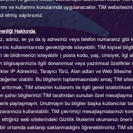
arımı ve kullanımı konularında uygulanacaktır. TiM websitesin
bul etmiş sayılırsınız.
üvenliği Hakkında
, adınız, ev ya da iş adresiniz veya telefon numaranız gibi kiş
vis kullanımlarında gerektiğinde isteyebilir. TiM kişisel bilgi
zi de bildirmenizi isteyebilir ( posta kodu, yaş, cinsiyet, ilgi al
 bilgisayarınızla ilgili donanımsal veya yazılımsal özellikler
llikler IP Adresiniz, Tarayıcı Türü, Alan adları ve Web Sitesin
 değerler olabilir. Bu bilgilerin toplanmasındaki amaç TiM site
i arttırmak, TiM sitesinin kullanımı ile ilgili genel istatistiksel
n şahsi bilgilerinizi TiM tarafından sunulan özel mesajlaşma
erle paylaşmayın. Unutmayın bu bilgiler başka kullanıcılar ta
n zararınıza kullanılabilir. TiM çevrimiçi mesajlaşmalarınızı k
ettiğiniz web sitelerindeki Gizlilik İlkelerini okumanızı önerir
i bir ortamda saklanıp saklanmadığını öğrenebilirsiniz. TiM si