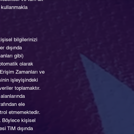
i kullanmakla
isel bilgilerinizi
ler dışında
anları gibi)
 otomatik olarak
e Erişim Zamanları ve
sinin işleyişindeki
 veriler toplamaktır.
 alanlarında
rafından ele
ontrol etmemektedir.
. Böylece kişisel
tesi TiM dışında