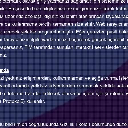
e otomatik olarak giriş yapmanızı sağlamak için sisteminize
lır. Bu şekilde bazı bilgilerinizi tekrar girmenize gerek kalma
iM üzerinde özelleştirdiğiniz kullanım alanlarından faydalanabi
a da kullanmama tercihi tamamen size aittir. Web tarayıcıları
l edecek şekilde programlanmıştır. Eğer çerezleri pasif hal
 Tarayıcınızın ilgili ayarlarını özelleştirerek gerçekleştirebili
aparsanız, TiM tarafından sunulan interaktif servislerden t
niz.
kında
inizi yetkisiz erişimlerden, kullanımlardan ve açığa vurma işl
 güvenli ortamda yetkisiz erişimlerden korunacak şekilde sakla
eb sitelerine transfer edilecek olursa bu işlem için şifrelem
Protokolü) kullanılır.
ü bildirimleri doğrultusunda Gizlilik İlkeleri bölümünde düz