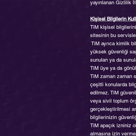
yayınlanan Gizlilik 
Kişisel Bilgilerin K
TiM kişisel bilgiler
sitesinin bu servisl
TiM ayrıca kimlik bi
yüksek güvenliği sağl
sunulan ya da sunula
TiM üye ya da gönül
TiM zaman zaman strat
çeşitli konularda bil
edilmez. TiM güvenile
veya sivil toplum örg
gerçekleştirilmesi am
bilgilerinizin güven
TiM apaçık izniniz ol
almasına izin verme