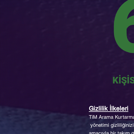
KİŞİ
Gizlilik İlkeleri
TiM Arama Kurtarma 
yönetimi gizliliğin
amacıyla bir takım gü