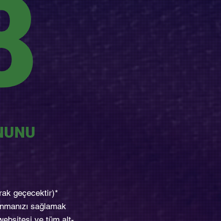
8
ANUNU
rak geçecektir)*
lanmanızı sağlamak
 websitesi ve tüm alt-