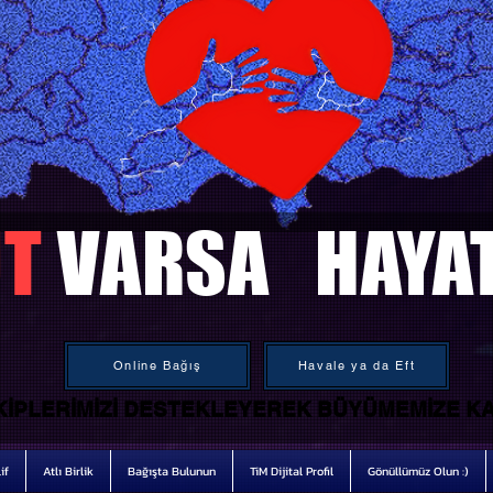
T
VARSA HAYA
Online Bağış
Havale ya da Eft
IPLERIMIZI DESTEKLEYEREK BÜYÜMEMIZE KA
IPLERIMIZI DESTEKLEYEREK BÜYÜMEMIZE KA
if
Atlı Birlik
Bağışta Bulunun
TiM Dijital Profil
Gönüllümüz Olun :)