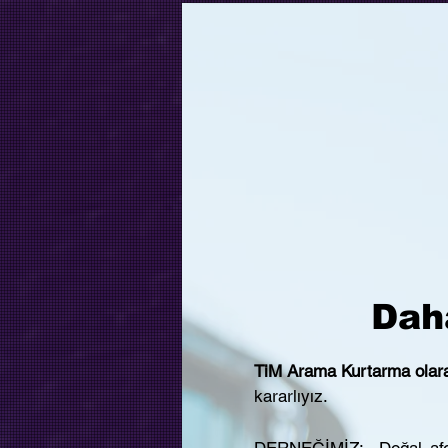
Daha
TiM Arama Kurtarma olar
kararlıyız.
DERNEĞİMİZ; Doğal afetle