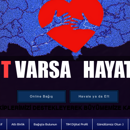
T
VARSA HAYA
Online Bağış
Havale ya da Eft
IPLERIMIZI DESTEKLEYEREK BÜYÜMEMIZE KA
IPLERIMIZI DESTEKLEYEREK BÜYÜMEMIZE KA
if
Atlı Birlik
Bağışta Bulunun
TiM Dijital Profil
Gönüllümüz Olun :)