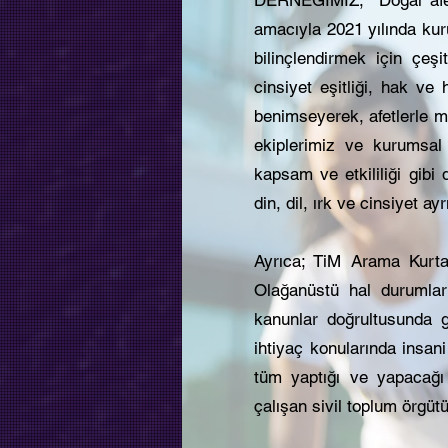
amacıyla 2021 yılında kur
bilinçlendirmek için çeş
cinsiyet eşitliği, hak ve
benimseyerek, afetlerle müc
ekiplerimiz ve kurumsal bü
kapsam ve etkililiği gibi d
din, dil, ırk ve cinsiyet 
Ayrıca; TiM Arama Kurtar
Olağanüstü hal duruml
kanunlar doğrultusunda g
ihtiyaç konularında insa
tüm yaptığı ve yapacağı 
çalışan sivil toplum örgütü