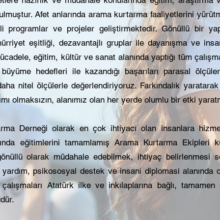
ulmuştur. Afet anlarında arama kurtarma faaliyetlerini yüru
itli programlar ve projeler geliştirmektedir. Gönüllü bir ya
 hürriyet eşitliği, dezavantajlı gruplar ile dayanışma ve ins
adele, eğitim, kültür ve sanat alanında yaptığı tüm çalışma
yüme hedefleri ile kazandığı başarıları parasal ölçülerl
aha nitel ölçülerle değerlendiriyoruz. Farkındalık yaratarak 
ayrımı olmaksızın, alanımız olan her yerde olumlu bir etki yar
ma Derneği olarak en çok ihtiyacı olan insanlara hizm
arında eğitimlerini tamamlamış Arama Kurtarma Ekipleri k
önüllü olarak müdahale edebilmek, ihtiyaç belirlenmesi
ni yardım, psikososyal destek ve insani diplomasi alanında
çalışmaları Atatürk ilke ve inkılaplarına bağlı, tamamen g
dür.