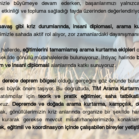
mizle büyümeye devam ederken, başarılarımızı yalnızca
etkinliği ve topluma sağladığı fayda üzerinden değerlendiriy
avaş gibi kriz durumlarında, insani diplomasi, arama k
imizle sahada aktif rol alıyor, zor zamanlardaki dayanışman
 hallerde,
eğitimlerini tamamlamış arama kurtarma ekipleri
o
ekilde gönüllü müdahalelerde bulunuyoruz. İhtiyaç halinde
b
m ve insani diplomasi
alanlarında katkı sunuyoruz.
ci derece deprem bölgesi
olduğu gerçeğini göz önünde bulu
mesi büyük önem taşıyor. Bu doğrultuda,
TiM Arama Kurtarm
tılımcılar için
teorik ve pratik eğitimler, saha tatbikat
oruz.
Depremde ve doğada arama kurtarma, kampçılık, d
ak, gönüllülerimizin kriz anlarında organize bir şekilde har
r kurarak gerekse mevcut misafirhanelerimizde konaklam
k, eğitimli ve koordinasyon içinde çalışabilen bireyler yetişt