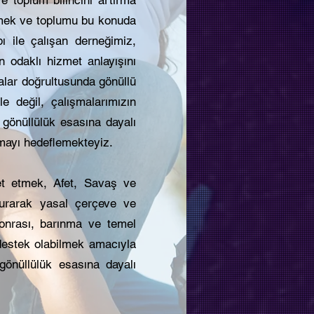
̈tmek ve toplumu bu konuda
pı ile çalışan derneğimiz,
an odaklı hizmet anlayışını
lar doğrultusunda gönüllü
e değil, çalışmalarımızın
gönüllülük esasına dayalı
atmayı hedeflemekteyiz.
et etmek, Afet, Savaş ve
urarak yasal çerçeve ve
 sonrası, barınma ve temel
 destek olabilmek amacıyla
önüllülük esasına dayalı