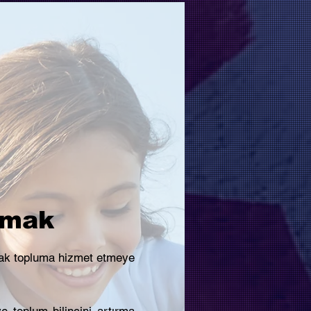
ışmak
arak topluma hizmet etmeye
e toplum bilincini artırma