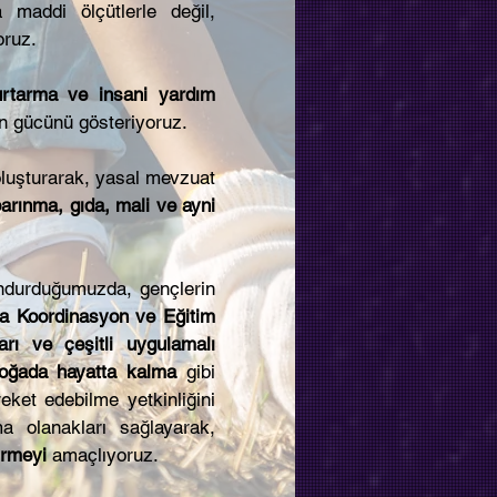
 maddi ölçütlerle değil,
oruz.
urtarma ve insani yardım
ın gücünü gösteriyoruz.
luşturarak, yasal mevzuat
arınma, gıda, mali ve ayni
ndurduğumuzda, gençlerin
a Koordinasyon ve Eğitim
ları ve çeşitli uygulamalı
oğada hayatta kalma
gibi
eket edebilme yetkinliğini
a olanakları sağlayarak,
irmeyi
amaçlıyoruz.