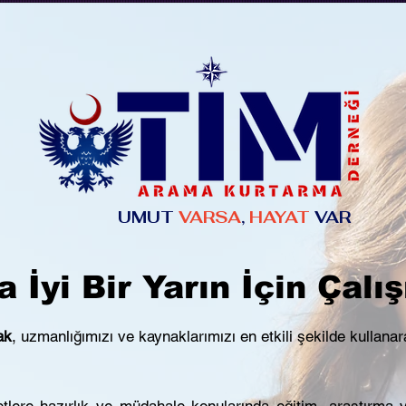
UMUT
VARSA
,
HAYAT
VAR
 İyi Bir Yarın İçin Çal
ak
, uzmanlığımızı ve kaynaklarımızı en etkili şekilde kullan
re hazırlık ve müdahale konularında eğitim, araştırma v