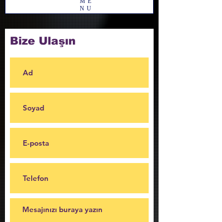
ME
NU
Bize Ulaşın