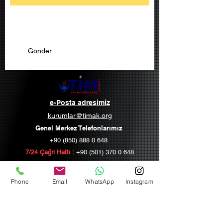
Gönder
e-Posta adresimiz
kurumlar@timak.org
Genel Merkez Telefonlarımız
+90 (850) 888 0 648
7/24 Çağrı Hattı :
+90 (501) 370 0 648
Phone
Email
WhatsApp
Instagram