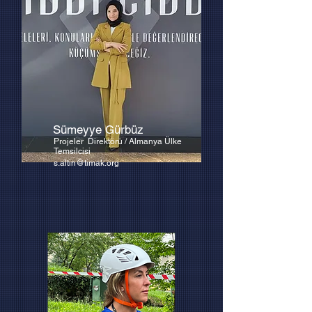
Sümeyye Gürbüz
Projeler Direktörü / Almanya Ülke
Temsilcisi
s.altin@timak.org