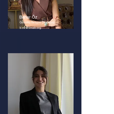
Bahar Öz
Gönüllü İletişim Direktörü
b.oz@timak.org