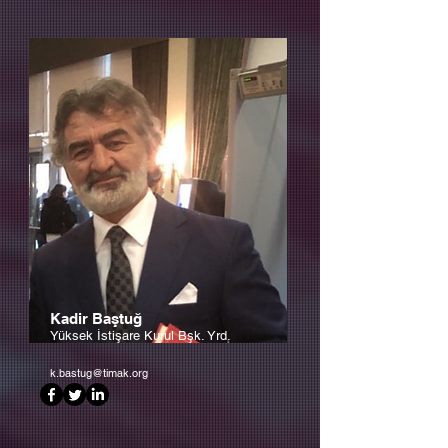
Kadir Baştuğ
Yüksek İstişare Kurul Bşk. Yrd.
k.bastug@timak.org