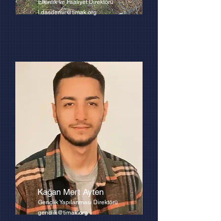
Etkinlik ve Faaliyet Direktörü
l.dasdemir@timak.org
Kağan Mert Ayten
Gençlik Yapılanması Direktörü
genclik@timak.org