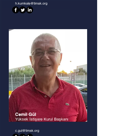
h.kumkale@timak.org
Cemil Gül
Yüksek İstişare Kurul Başkanı
c.gul@timak.org