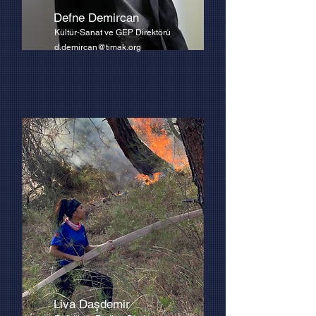
Defne Demircan
Kültür-Sanat ve GEP Direktörü
d.demircan@timak.org
Liva Daşdemir