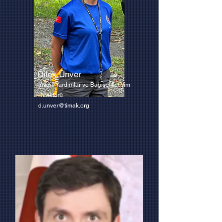
Dilek Ünver
İnsani Yardımlar ve Bağışçı İletişim
Direktörü
d.unver@timak.org