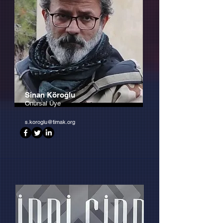
Sinan Köroğlu
Onursal Üye
s.koroglu@timak.org