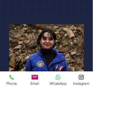
Phone
Email
WhatsApp
Instagram
Deniz Öksüz
Planlama Direktörü
d.oksuz@timak.org