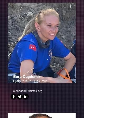
Esra Daşdemir
Disiplin Kurul Bşk. Yrd.
e.dasdemir@timak.org