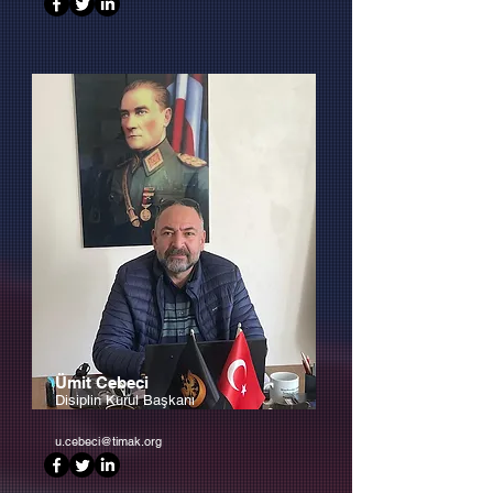
Ümit Cebeci
Disiplin Kurul Başkanı
u.cebeci@timak.org