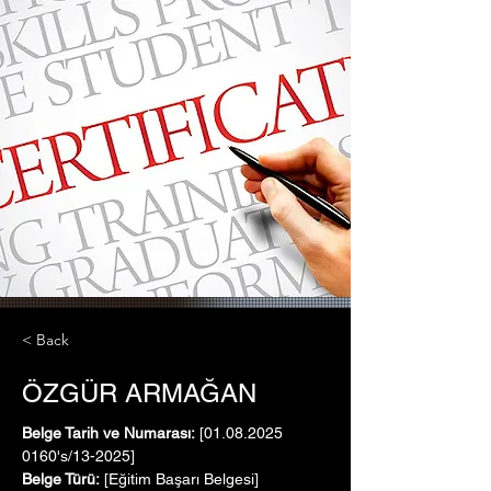
< Back
ÖZGÜR ARMAĞAN
Belge Tarih ve Numarası:
 [01.08.2025   
0160's/13-2025]
Belge Türü:
 [Eğitim Başarı Belgesi]