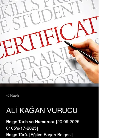
< Back
ALİ KAĞAN VURUCU
Belge Tarih ve Numarası:
 [20.09.2025   
0165's/17-2025]
Belge Türü:
 [Eğitim Başarı Belgesi]