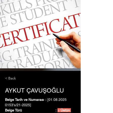
< Back
AYKUT ÇAVUŞOĞLU
Belge Tarih ve Numarası	:
 [01.08.2025   
0153's/21-2025]
Belge Türü				:
> 
Üstün 