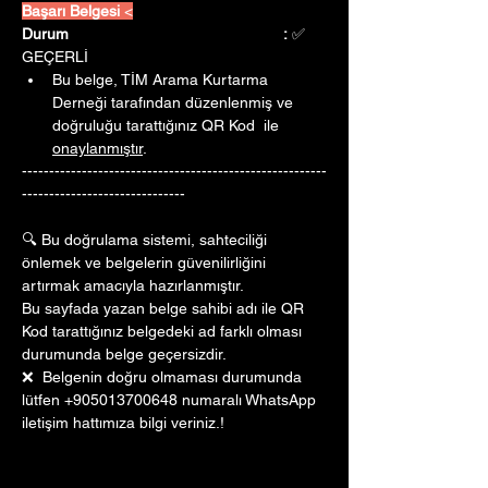
Başarı Belgesi 
<
Durum					:
 ✅ 
GEÇERLİ
Bu belge, TİM Arama Kurtarma 
Derneği tarafından düzenlenmiş ve 
doğruluğu tarattığınız QR Kod  ile 
onaylanmıştır
. 
--------------------------------------------------------
------------------------------
🔍 Bu doğrulama sistemi, sahteciliği 
önlemek ve belgelerin güvenilirliğini 
artırmak amacıyla hazırlanmıştır. 
Bu sayfada yazan belge sahibi adı ile QR 
Kod tarattığınız belgedeki ad farklı olması 
durumunda belge geçersizdir.
❌  Belgenin doğru olmaması durumunda 
lütfen +905013700648 numaralı WhatsApp 
iletişim hattımıza bilgi veriniz.!