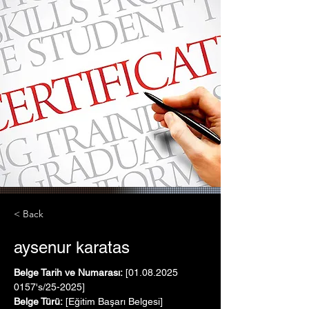
< Back
aysenur karatas
Belge Tarih ve Numarası:
 [01.08.2025   
0157's/25-2025]
Belge Türü:
 [Eğitim Başarı Belgesi]