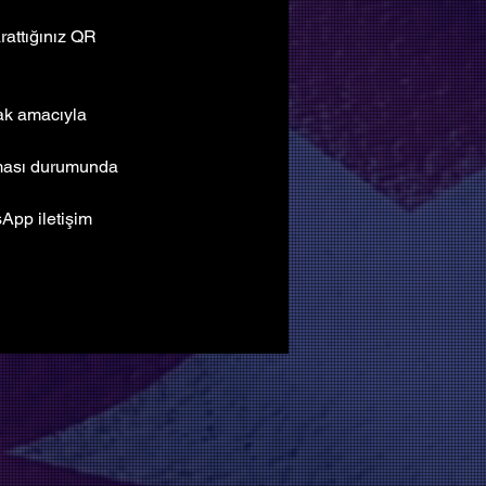
attığınız QR 
mak amacıyla 
lması durumunda 
pp iletişim 