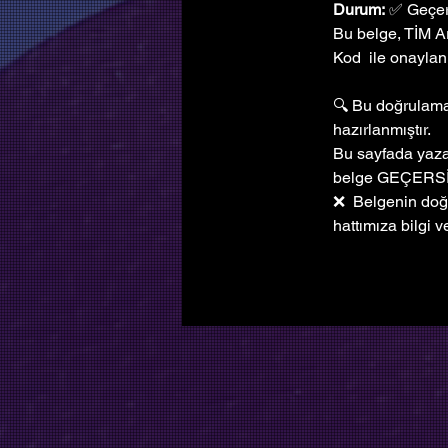
Durum:
 ✅ Geçer
Bu belge, TİM A
Kod  ile onaylanm
🔍 Bu doğrulama 
hazırlanmıştır. 
Bu sayfada yazan
belge GEÇERSİ
❌  Belgenin do
hattımıza bilgi ve