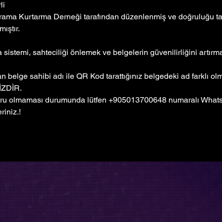
li
rama Kurtarma Derneği tarafından düzenlenmiş ve doğruluğu tar
ıştır. 
sistemi, sahteciliği önlemek ve belgelerin güvenilirliğini artır
 belge sahibi adı ile QR Kod tarattığınız belgedeki ad farklı o
ZDİR.
ğru olmaması durumunda lütfen +905013700648 numaralı WhatsA
riniz.!