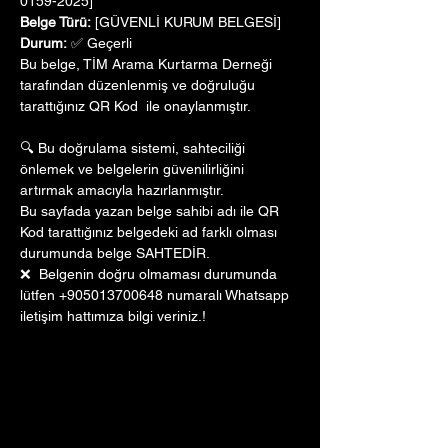
0159-2025]
Belge Türü:
 [GÜVENLİ KURUM BELGESİ]
Durum:
 ✅ Geçerli
Bu belge, TİM Arama Kurtarma Derneği 
tarafından düzenlenmiş ve doğruluğu 
tarattığınız QR Kod  ile onaylanmıştır. 
🔍 Bu doğrulama sistemi, sahteciliği 
önlemek ve belgelerin güvenilirliğini 
artırmak amacıyla hazırlanmıştır. 
Bu sayfada yazan belge sahibi adı ile QR 
Kod tarattığınız belgedeki ad farklı olması 
durumunda belge SAHTEDİR.
❌  Belgenin doğru olmaması durumunda 
lütfen +905013700648 numaralı Whatsapp 
iletişim hattımıza bilgi veriniz.!