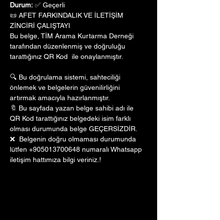
Durum:
 ✅ Geçerli
📜 AFET FARKINDALIK VE İLETİŞİM 
ZİNCİRİ ÇALIŞTAYI
Bu belge, TİM Arama Kurtarma Derneği 
tarafından düzenlenmiş ve doğruluğu 
tarattığınız QR Kod  ile onaylanmıştır. 
🔍 Bu doğrulama sistemi, sahteciliği 
önlemek ve belgelerin güvenilirliğini 
artırmak amacıyla hazırlanmıştır. 
🔖 Bu sayfada yazan belge sahibi adı ile 
QR Kod tarattığınız belgedeki isim farklı 
olması durumunda belge GEÇERSİZDİR.
❌  Belgenin doğru olmaması durumunda 
lütfen +905013700648 numaralı Whatsapp 
iletişim hattımıza bilgi veriniz.!