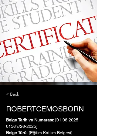
< Back
ROBERTCEMOSBORN
Belge Tarih ve Numarası:
 [01.08.2025   
0156's/26-2025]
Belge Türü:
 [Eğitim Katılım Belgesi]