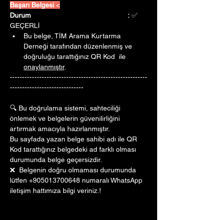
Başarı Belgesi 
<
Durum					:
 ✅ 
GEÇERLİ
Bu belge, TİM Arama Kurtarma 
Derneği tarafından düzenlenmiş ve 
doğruluğu tarattığınız QR Kod  ile 
onaylanmıştır
. 
--------------------------------------------------------
------------------------------
🔍 Bu doğrulama sistemi, sahteciliği 
önlemek ve belgelerin güvenilirliğini 
artırmak amacıyla hazırlanmıştır. 
Bu sayfada yazan belge sahibi adı ile QR 
Kod tarattığınız belgedeki ad farklı olması 
durumunda belge geçersizdir.
❌  Belgenin doğru olmaması durumunda 
lütfen +905013700648 numaralı WhatsApp 
iletişim hattımıza bilgi veriniz.!