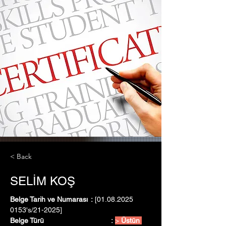
< Back
SELİM KOŞ
Belge Tarih ve Numarası	:
 [01.08.2025   
0153's/21-2025]
Belge Türü				:
> 
Üstün 