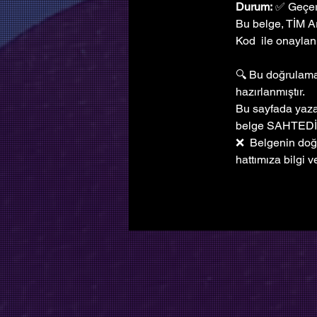
Durum:
 ✅ Geçer
Bu belge, TİM A
Kod  ile onaylanm
🔍 Bu doğrulama 
hazırlanmıştır. 
Bu sayfada yazan
belge SAHTEDİ
❌  Belgenin doğ
hattımıza bilgi ve