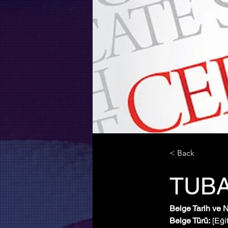
< Back
TUB
Belge Tarih ve 
Belge Türü:
 [Eği