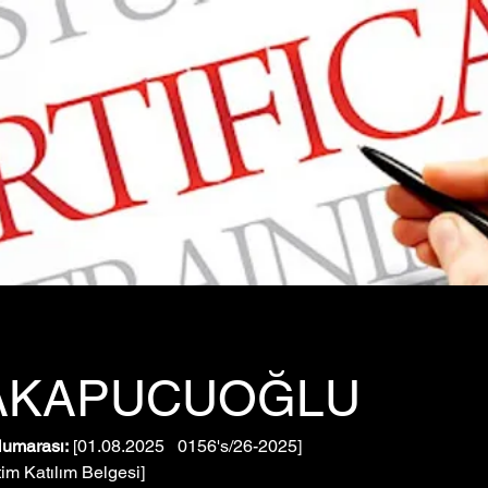
AKAPUCUOĞLU
Numarası:
 [01.08.2025   0156's/26-2025]
tim Katılım Belgesi]