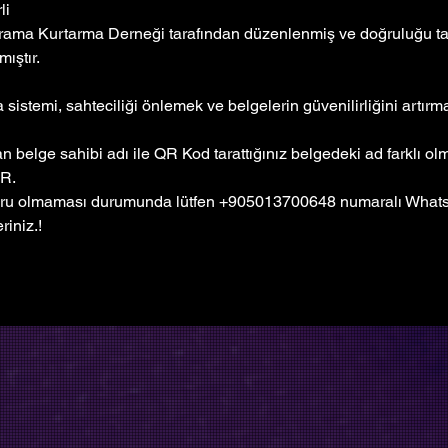
li
rama Kurtarma Derneği tarafından düzenlenmiş ve doğruluğu tar
ıştır. 
sistemi, sahteciliği önlemek ve belgelerin güvenilirliğini artır
 belge sahibi adı ile QR Kod tarattığınız belgedeki ad farklı o
R.
ru olmaması durumunda lütfen +905013700648 numaralı Whatsa
riniz.!