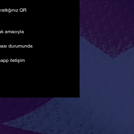
attığınız QR 
mak amacıyla 
lması durumunda 
pp iletişim 