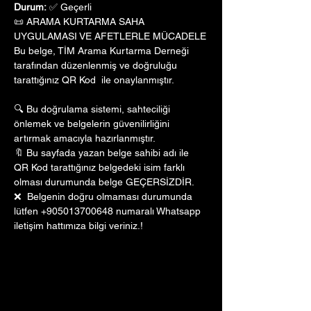
Durum:
 ✅ Geçerli
📜 ARAMA KURTARMA SAHA 
UYGULAMASI VE AFETLERLE MÜCADELE
Bu belge, TİM Arama Kurtarma Derneği 
tarafından düzenlenmiş ve doğruluğu 
tarattığınız QR Kod  ile onaylanmıştır. 
🔍 Bu doğrulama sistemi, sahteciliği 
önlemek ve belgelerin güvenilirliğini 
artırmak amacıyla hazırlanmıştır. 
🔖 Bu sayfada yazan belge sahibi adı ile 
QR Kod tarattığınız belgedeki isim farklı 
olması durumunda belge GEÇERSİZDİR.
❌  Belgenin doğru olmaması durumunda 
lütfen +905013700648 numaralı Whatsapp 
iletişim hattımıza bilgi veriniz.!