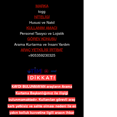
MARKA
togg
NİTELİGİ
Hususi ve Nakil
KULLANIM AMACI
Personel Tasıyıcı ve Lojistik
GÖREV KONUSU
Arama Kurtarma ve İnsani Yardım
ARAÇ YETKİLİSİ İRTİBAT
+905359230325
!DİKKAT!
KAYDI BULUNMAYAN araçların Arama
Kurtama Başkanlığımız ile ilişiği
bulunmamaktadır. Kullanılan görevli araç
kartı yetkisiz ve sahte olması nedeni ile en
yakın kolluk kuvvetine ilgili aracın ihbar