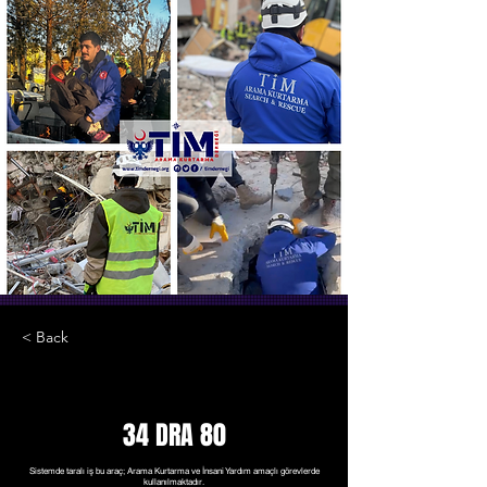
< Back
34 DRA 80
Sistemde taralı iş bu araç; Arama Kurtarma ve İnsani Yardım amaçlı görevlerde
kullanılmaktadır.