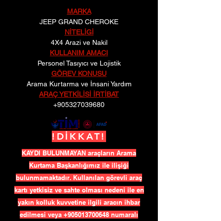
MARKA
JEEP GRAND CHEROKE
NİTELİGİ
4X4 Arazi ve Nakil
KULLANIM AMACI
Personel Tasıyıcı ve Lojistik
GÖREV KONUSU
Arama Kurtarma ve İnsani Yardım
ARAÇ YETKİLİSİ İRTİBAT
+905327039680
!DİKKAT!
KAYDI BULUNMAYAN araçların Arama
Kurtama Başkanlığımız ile ilişiği
bulunmamaktadır. Kullanılan görevli araç
kartı yetkisiz ve sahte olması nedeni ile en
yakın kolluk kuvvetine ilgili aracın ihbar
edilmesi veya
+905013700648
numaralı