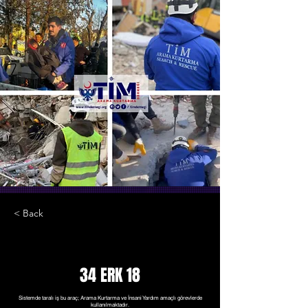
< Back
34 ERK 18
Sistemde taralı iş bu araç; Arama Kurtarma ve İnsani Yardım amaçlı görevlerde
kullanılmaktadır.