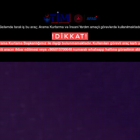
Sistemde taralı iş bu araç; Arama Kurtarma ve İnsani Yardım amaçlı görevlerde kullanılmaktadır
!DİKKAT!
 Kurtama Başkanlığımız ile ilişiği bulunmamaktadır. Kullanılan görevli araç kartı ye
ili aracın ihbar edilmesi veya +905013700648 numaralı whatsapp hattına görselinin atılı