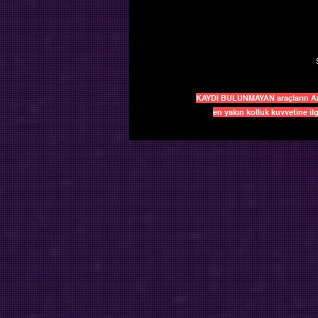
KAYDI BULUNMAYAN araçların Arama
en yakın kolluk kuvvetine ilg