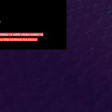
.
tkisiz ve sahte olması nedeni ile
p bilgi verilmesi rica olunur.