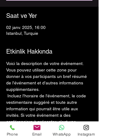
Saat ve Yer
02 janv. 2025, 16:00
Istanbul, Turquie
Etkinlik Hakkında
Voici la description de votre événement. 
Vous pouvez utiliser cette zone pour 
donner à vos participants un bref résumé 
de l'événement et d'autres informations 
supplémentaires.
 Incluez l'horaire de l'événement, le code 
vestimentaire suggéré et toute autre 
information qui pourrait être utile aux 
invités. Si votre événement a des 
conférenciers à présenter, c'est une 
excellente occasion de les présenter et 
Phone
Email
WhatsApp
Instagram
d'expliquer les sujets à aborder. Si votre 