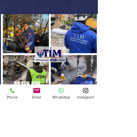
34 EVH 656
Sistemde taralı iş bu araç; Arama
Phone
Email
WhatsApp
Instagram
Kurtarma ve İnsani Yardım amaçlı
görevlerde kullanılmaktadır.
DETAY