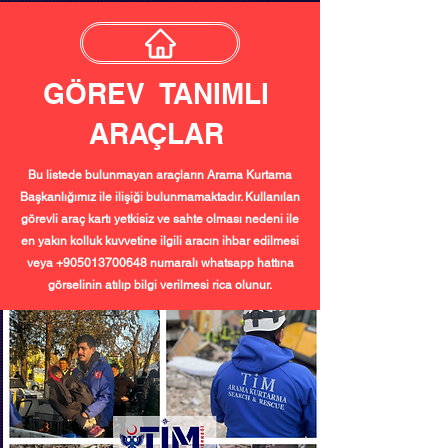
GÖREV TANIMLI
ARAÇLAR
Bu listede bulunmayan araçların Arama Kurtama
Başkanlığımız ile ilişiği bulunmamaktadır. Kullanılan
görevli araç kartı yetkisiz ve sahte olması nedeni ile
en yakın kolluk kuvvetine ilgili aracın ihbar edilmesi
veya
+905013700648
numaralı whatsapp hattına
görselinin atılıp bilgi verilmesi rica olunur.