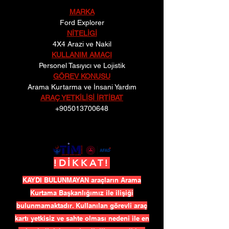
MARKA
Ford Explorer
NİTELİGİ
4X4 Arazi ve Nakil
KULLANIM AMACI
Personel Tasıyıcı ve Lojistik
GÖREV KONUSU
Arama Kurtarma ve İnsani Yardım
ARAÇ YETKİLİSİ İRTİBAT
+905013700648
!DİKKAT!
KAYDI BULUNMAYAN araçların Arama
Kurtama Başkanlığımız ile ilişiği
bulunmamaktadır. Kullanılan görevli araç
kartı yetkisiz ve sahte olması nedeni ile en