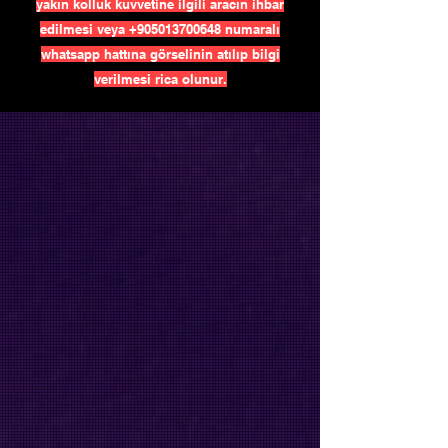
yakın kolluk kuvvetine ilgili aracın ihbar
edilmesi veya
+905013700648
numaralı
whatsapp hattına görselinin atılıp bilgi
verilmesi rica olunur.