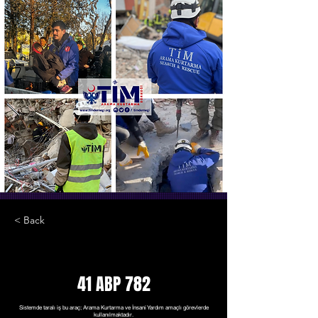
< Back
41 ABP 782
Sistemde taralı iş bu araç; Arama Kurtarma ve İnsani Yardım amaçlı görevlerde
kullanılmaktadır.