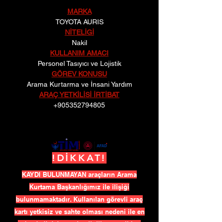
MARKA
TOYOTA AURIS
NİTELİGİ
Nakil
KULLANIM AMACI
Personel Tasıyıcı ve Lojistik
GÖREV KONUSU
Arama Kurtarma ve İnsani Yardım
ARAÇ YETKİLİSİ İRTİBAT
+905352794805
!DİKKAT!
KAYDI BULUNMAYAN araçların Arama
Kurtama Başkanlığımız ile ilişiği
bulunmamaktadır. Kullanılan görevli araç
kartı yetkisiz ve sahte olması nedeni ile en