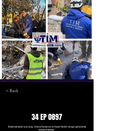
< Back
34 EP 0897
Sistemde taralı iş bu araç; Arama Kurtarma ve İnsani Yardım amaçlı görevlerde
kullanılmaktadır.