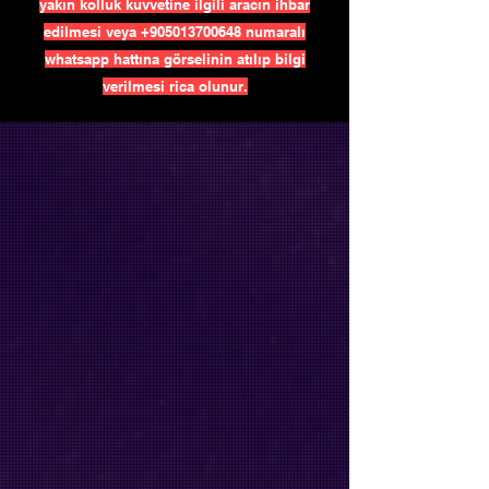
yakın kolluk kuvvetine ilgili aracın ihbar
edilmesi veya
+905013700648
numaralı
whatsapp hattına görselinin atılıp bilgi
verilmesi rica olunur.