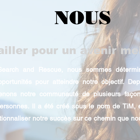
NOUS
ailler pour un avenir mei
earch and Rescue, nous sommes déterminé
pportunités pour atteindre notre objectif. D
enons notre communauté de plusieurs faço
personnes. Il a été créé sous le nom de TiM, 
itutionnaliser notre succès sur ce chemin que