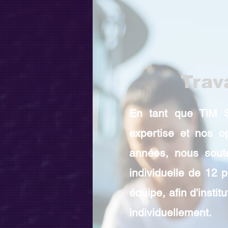
Trav
En tant que TiM S
expertise et nos o
années, nous sout
individuelle de 12 
équipe, afin d'inst
individuellement.