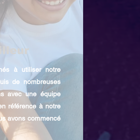
lleur
s à utiliser notre
epuis de nombreuses
ns avec une équipe
en référence à notre
 nous avons commencé