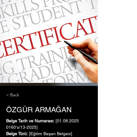
< Back
ÖZGÜR ARMAĞAN
Belge Tarih ve Numarası:
 [01.08.2025   
0160's/13-2025]
Belge Türü:
 [Eğitim Başarı Belgesi]