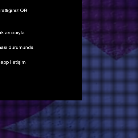
attığınız QR 
mak amacıyla 
lması durumunda 
pp iletişim 