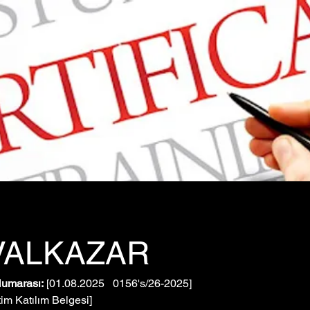
VALKAZAR
Numarası:
 [01.08.2025   0156's/26-2025]
tim Katılım Belgesi]