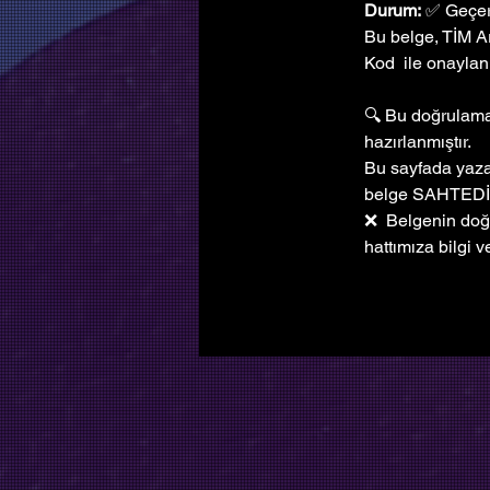
Durum:
 ✅ Geçer
Bu belge, TİM A
Kod  ile onaylanm
🔍 Bu doğrulama 
hazırlanmıştır. 
Bu sayfada yazan
belge SAHTEDİ
❌  Belgenin doğ
hattımıza bilgi ve