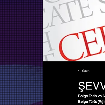
< Back
ŞEV
Belge Tarih ve 
Belge Türü:
 [Eği