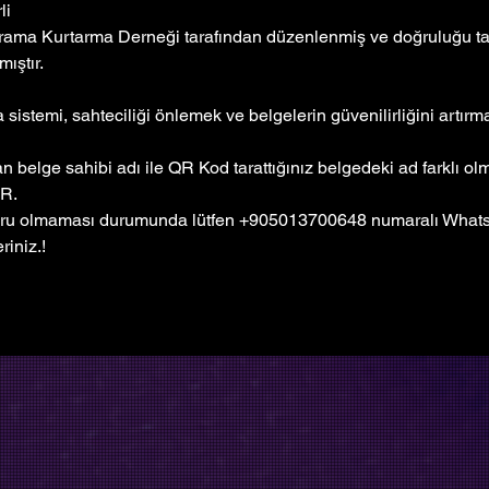
li
rama Kurtarma Derneği tarafından düzenlenmiş ve doğruluğu tar
ıştır. 
sistemi, sahteciliği önlemek ve belgelerin güvenilirliğini artır
 belge sahibi adı ile QR Kod tarattığınız belgedeki ad farklı o
R.
ru olmaması durumunda lütfen +905013700648 numaralı Whatsa
riniz.!