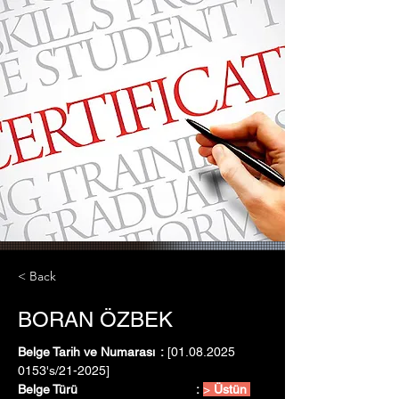
< Back
BORAN ÖZBEK
Belge Tarih ve Numarası	:
 [01.08.2025   
0153's/21-2025]
Belge Türü				:
> 
Üstün 