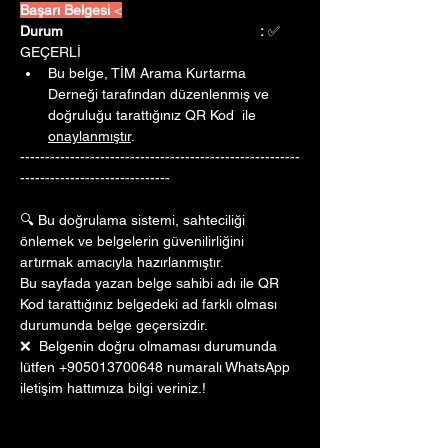
Başarı Belgesi 
<
Durum					:
 ✅ 
GEÇERLİ
Bu belge, TİM Arama Kurtarma 
Derneği tarafından düzenlenmiş ve 
doğruluğu tarattığınız QR Kod  ile 
onaylanmıştır
. 
--------------------------------------------------------
------------------------------
🔍 Bu doğrulama sistemi, sahteciliği 
önlemek ve belgelerin güvenilirliğini 
artırmak amacıyla hazırlanmıştır. 
Bu sayfada yazan belge sahibi adı ile QR 
Kod tarattığınız belgedeki ad farklı olması 
durumunda belge geçersizdir.
❌  Belgenin doğru olmaması durumunda 
lütfen +905013700648 numaralı WhatsApp 
iletişim hattımıza bilgi veriniz.!