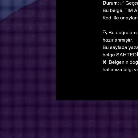
Durum:
 ✅ Geçer
Bu belge, TİM A
Kod  ile onaylanm
🔍 Bu doğrulama 
hazırlanmıştır. 
Bu sayfada yazan
belge SAHTEDİ
❌  Belgenin doğ
hattımıza bilgi ve