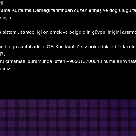
li
rama Kurtarma Derneği tarafından düzenlenmiş ve doğruluğu tar
ıştır. 
sistemi, sahteciliği önlemek ve belgelerin güvenilirliğini artır
 belge sahibi adı ile QR Kod tarattığınız belgedeki ad farklı o
R.
ru olmaması durumunda lütfen +905013700648 numaralı Whatsa
riniz.!