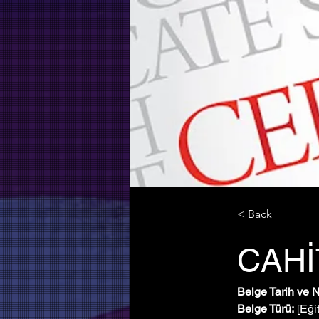
< Back
CAH
Belge Tarih ve 
Belge Türü:
 [Eği