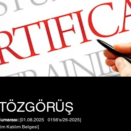
İTÖZGÖRÜŞ
Numarası:
 [01.08.2025   0156's/26-2025]
tim Katılım Belgesi]