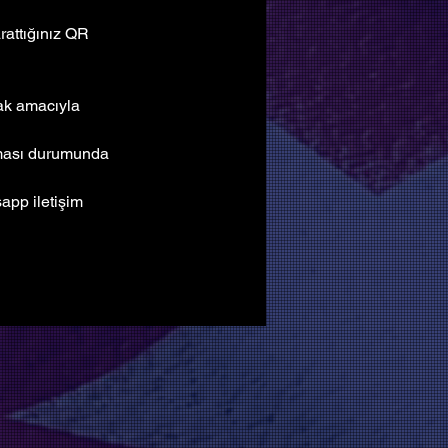
attığınız QR 
mak amacıyla 
lması durumunda 
pp iletişim 