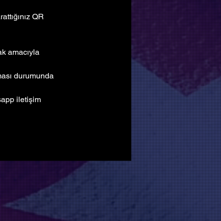
attığınız QR 
mak amacıyla 
lması durumunda 
pp iletişim 