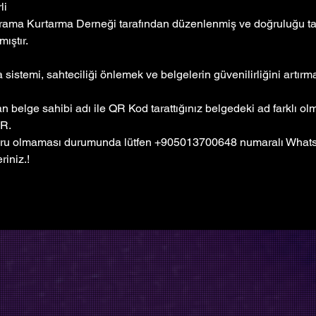
li
rama Kurtarma Derneği tarafından düzenlenmiş ve doğruluğu tar
ıştır. 
sistemi, sahteciliği önlemek ve belgelerin güvenilirliğini artır
 belge sahibi adı ile QR Kod tarattığınız belgedeki ad farklı o
R.
ru olmaması durumunda lütfen +905013700648 numaralı Whatsa
riniz.!