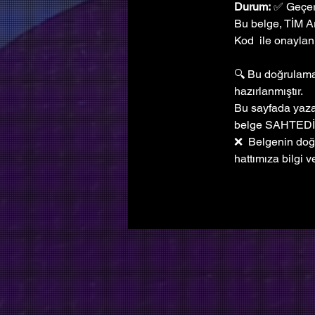
Durum:
 ✅ Geçer
Bu belge, TİM A
Kod  ile onaylanm
🔍 Bu doğrulama 
hazırlanmıştır. 
Bu sayfada yazan
belge SAHTEDİ
❌  Belgenin doğ
hattımıza bilgi ve