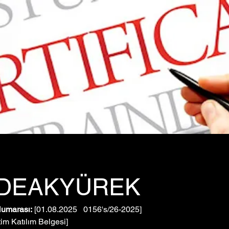
İDEAKYÜREK
Numarası:
 [01.08.2025   0156's/26-2025]
tim Katılım Belgesi]