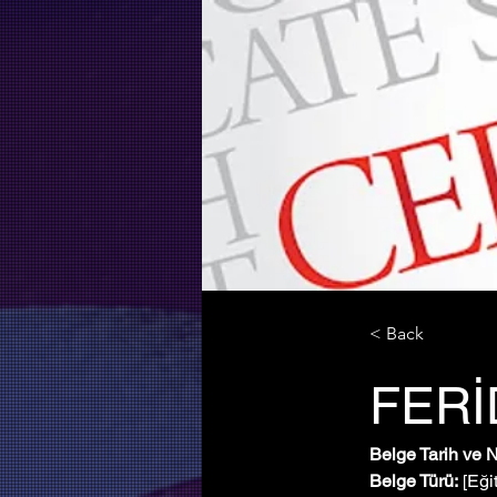
< Back
FER
Belge Tarih ve 
Belge Türü:
 [Eği