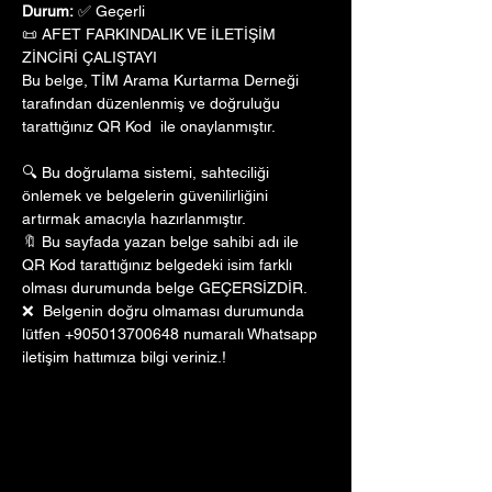
Durum:
 ✅ Geçerli
📜 AFET FARKINDALIK VE İLETİŞİM 
ZİNCİRİ ÇALIŞTAYI
Bu belge, TİM Arama Kurtarma Derneği 
tarafından düzenlenmiş ve doğruluğu 
tarattığınız QR Kod  ile onaylanmıştır. 
🔍 Bu doğrulama sistemi, sahteciliği 
önlemek ve belgelerin güvenilirliğini 
artırmak amacıyla hazırlanmıştır. 
🔖 Bu sayfada yazan belge sahibi adı ile 
QR Kod tarattığınız belgedeki isim farklı 
olması durumunda belge GEÇERSİZDİR.
❌  Belgenin doğru olmaması durumunda 
lütfen +905013700648 numaralı Whatsapp 
iletişim hattımıza bilgi veriniz.!