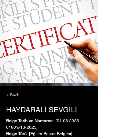
< Back
HAYDARALİ SEVGİLİ
Belge Tarih ve Numarası:
 [01.08.2025   
0160's/13-2025]
Belge Türü:
 [Eğitim Başarı Belgesi]