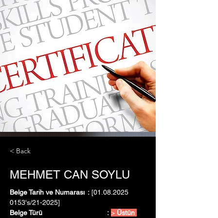
< Back
MEHMET CAN SOYLU
Belge Tarih ve Numarası	:
 [01.08.2025   
0153's/21-2025]
Belge Türü				:
> 
Üstün 