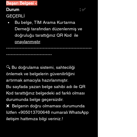
Başarı Belgesi 
<
Durum					:
 ✅ 
GEÇERLİ
Bu belge, TİM Arama Kurtarma 
Derneği tarafından düzenlenmiş ve 
doğruluğu tarattığınız QR Kod  ile 
onaylanmıştır
. 
--------------------------------------------------------
------------------------------
🔍 Bu doğrulama sistemi, sahteciliği 
önlemek ve belgelerin güvenilirliğini 
artırmak amacıyla hazırlanmıştır. 
Bu sayfada yazan belge sahibi adı ile QR 
Kod tarattığınız belgedeki ad farklı olması 
durumunda belge geçersizdir.
❌  Belgenin doğru olmaması durumunda 
lütfen +905013700648 numaralı WhatsApp 
iletişim hattımıza bilgi veriniz.!