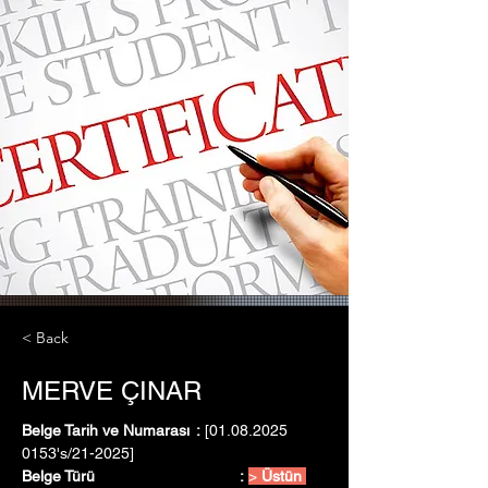
< Back
MERVE ÇINAR
Belge Tarih ve Numarası	:
 [01.08.2025   
0153's/21-2025]
Belge Türü				:
> 
Üstün 