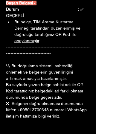
Başarı Belgesi 
<
Durum					:
 ✅ 
GEÇERLİ
Bu belge, TİM Arama Kurtarma 
Derneği tarafından düzenlenmiş ve 
doğruluğu tarattığınız QR Kod  ile 
onaylanmıştır
. 
--------------------------------------------------------
------------------------------
🔍 Bu doğrulama sistemi, sahteciliği 
önlemek ve belgelerin güvenilirliğini 
artırmak amacıyla hazırlanmıştır. 
Bu sayfada yazan belge sahibi adı ile QR 
Kod tarattığınız belgedeki ad farklı olması 
durumunda belge geçersizdir.
❌  Belgenin doğru olmaması durumunda 
lütfen +905013700648 numaralı WhatsApp 
iletişim hattımıza bilgi veriniz.!