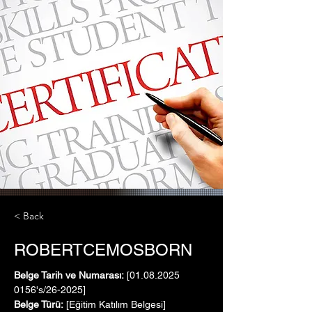
< Back
ROBERTCEMOSBORN
Belge Tarih ve Numarası:
 [01.08.2025   
0156's/26-2025]
Belge Türü:
 [Eğitim Katılım Belgesi]