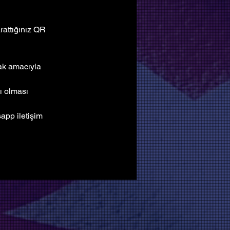
attığınız QR 
mak amacıyla 
ı olması 
pp iletişim 