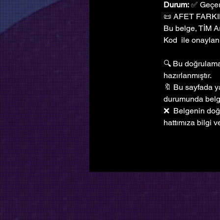
Durum:
 ✅ Geçer
📜 AFET FARKI
Bu belge, TİM A
Kod  ile onaylanm
🔍 Bu doğrulama 
hazırlanmıştır. 
🔖 Bu sayfada ya
durumunda bel
❌  Belgenin doğ
hattımıza bilgi ve