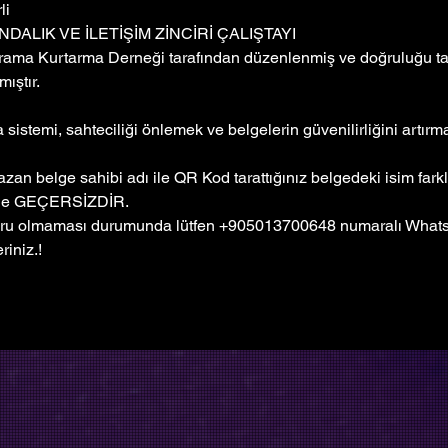
li
NDALIK VE İLETİŞİM ZİNCİRİ ÇALIŞTAYI
rama Kurtarma Derneği tarafından düzenlenmiş ve doğruluğu tar
ıştır. 
sistemi, sahteciliği önlemek ve belgelerin güvenilirliğini artır
zan belge sahibi adı ile QR Kod tarattığınız belgedeki isim farkl
ge GEÇERSİZDİR.
ru olmaması durumunda lütfen +905013700648 numaralı Whatsa
riniz.!