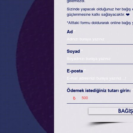
gelemezdi.
Sizinde yapacak olduğunuz her bağış e
güçlenmesine katkı sağlayacaktır. ❤️
*Alttaki formu doldurarak online bağış y
Ad
Soyad
E-posta
Ödemek istediğiniz tutarı girin:
₺
BAĞIŞ