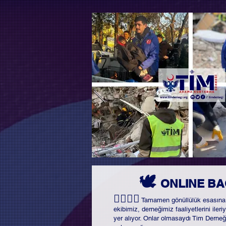
🕊️
ONLINE BA
👷‍♀️👷‍♂️
Tamamen gönüllülük esasına da
ekibimiz, derneğimiz faaliyetlerini ile
yer alıyor. Onlar olmasaydı Tim Derne