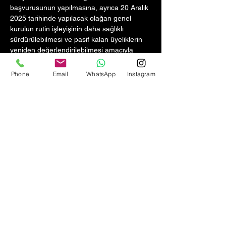
başvurusunun yapılmasına, ayrıca 20 Aralık 
2025 tarihinde yapılacak olağan genel 
kurulun rutin işleyişinin daha sağlıklı 
sürdürülebilmesi ve pasif kalan üyeliklerin 
yeniden değerlendirilebilmesi amacıyla 
22/08/2025 tarihinde olağanüstü genel 
kurul yapılmasına karar verilmiştir.
Phone
Email
WhatsApp
Instagram
Tüzük değişikliği yapılacağından, ilgili 
mevzuat gereği olağanüstü genel kurulun 
üye toplamının 2/3’ünün katılımı ile 
gerçekleşeceği, yeterli sayının 
sağlanamaması halinde toplantının 7 gün 
sonra, 30/08/2025 tarihinde yapılacağı; bu 
durumda yeter sayı aranmaksızın, yönetim 
kurulu üye sayısının iki katı kadar katılımın 
yeterli sayılacağı hususları geçerli olacaktır.
LCV