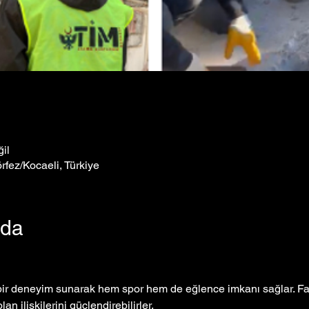
il
rfez/Kocaeli, Türkiye
nda
çe bir deneyim sunarak hem spor hem de eğlence imkanı sağlar. Far
 olan ilişkilerini güçlendirebilirler.