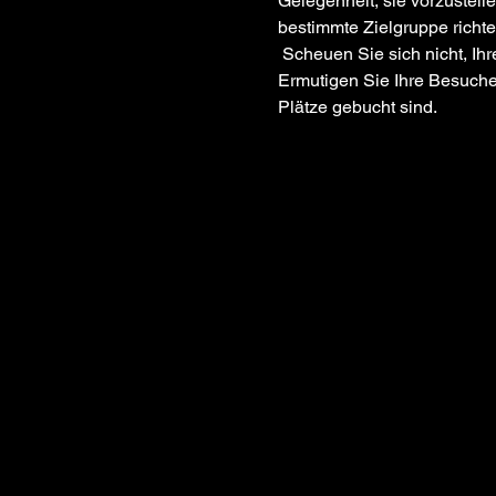
Gelegenheit, sie vorzustell
bestimmte Zielgruppe richte
 Scheuen Sie sich nicht, Ihren Stil und Enthusiasmus zu zeigen, um die Leute für Ihre Veranstaltung zu begeistern! 
Ermutigen Sie Ihre Besucher,
Plätze gebucht sind.