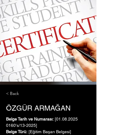
< Back
ÖZGÜR ARMAĞAN
Belge Tarih ve Numarası:
 [01.08.2025   
0160's/13-2025]
Belge Türü:
 [Eğitim Başarı Belgesi]