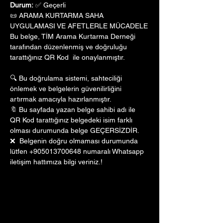
Durum:
 ✅ Geçerli
📜 ARAMA KURTARMA SAHA 
UYGULAMASI VE AFETLERLE MÜCADELE
Bu belge, TİM Arama Kurtarma Derneği 
tarafından düzenlenmiş ve doğruluğu 
tarattığınız QR Kod  ile onaylanmıştır. 
🔍 Bu doğrulama sistemi, sahteciliği 
önlemek ve belgelerin güvenilirliğini 
artırmak amacıyla hazırlanmıştır. 
🔖 Bu sayfada yazan belge sahibi adı ile 
QR Kod tarattığınız belgedeki isim farklı 
olması durumunda belge GEÇERSİZDİR.
❌  Belgenin doğru olmaması durumunda 
lütfen +905013700648 numaralı Whatsapp 
iletişim hattımıza bilgi veriniz.!