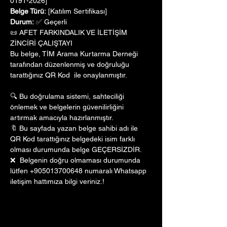
0191-2026]
Belge Türü:
 [Katılım Sertifikası]
Durum:
 ✅ Geçerli
📜 AFET FARKINDALIK VE İLETİŞİM 
ZİNCİRİ ÇALIŞTAYI
Bu belge, TİM Arama Kurtarma Derneği 
tarafından düzenlenmiş ve doğruluğu 
tarattığınız QR Kod  ile onaylanmıştır. 
🔍 Bu doğrulama sistemi, sahteciliği 
önlemek ve belgelerin güvenilirliğini 
artırmak amacıyla hazırlanmıştır. 
🔖 Bu sayfada yazan belge sahibi adı ile 
QR Kod tarattığınız belgedeki isim farklı 
olması durumunda belge GEÇERSİZDİR.
❌  Belgenin doğru olmaması durumunda 
lütfen +905013700648 numaralı Whatsapp 
iletişim hattımıza bilgi veriniz.!