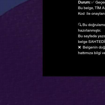
Durum:
 ✅ Geçer
Bu belge, TİM A
Kod  ile onaylanm
🔍 Bu doğrulama 
hazırlanmıştır. 
Bu sayfada yazan
belge SAHTEDİ
❌  Belgenin doğ
hattımıza bilgi ve