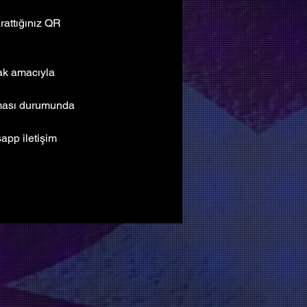
attığınız QR 
mak amacıyla 
lması durumunda 
pp iletişim 