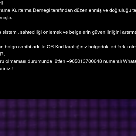
li
rama Kurtarma Derneği tarafından düzenlenmiş ve doğruluğu tar
ıştır. 
sistemi, sahteciliği önlemek ve belgelerin güvenilirliğini artır
 belge sahibi adı ile QR Kod tarattığınız belgedeki ad farklı o
R.
ru olmaması durumunda lütfen +905013700648 numaralı Whatsa
riniz.!