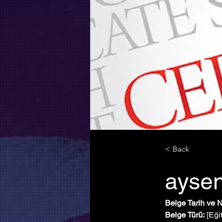
< Back
aysen
Belge Tarih ve 
Belge Türü:
 [Eği