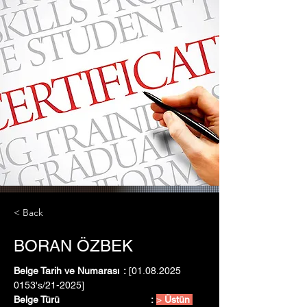
< Back
BORAN ÖZBEK
Belge Tarih ve Numarası	:
 [01.08.2025   
0153's/21-2025]
Belge Türü				:
> 
Üstün 