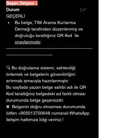
Başarı Belgesi 
<
Durum					:
 ✅ 
GEÇERLİ
Bu belge, TİM Arama Kurtarma 
Derneği tarafından düzenlenmiş ve 
doğruluğu tarattığınız QR Kod  ile 
onaylanmıştır
. 
--------------------------------------------------------
------------------------------
🔍 Bu doğrulama sistemi, sahteciliği 
önlemek ve belgelerin güvenilirliğini 
artırmak amacıyla hazırlanmıştır. 
Bu sayfada yazan belge sahibi adı ile QR 
Kod tarattığınız belgedeki ad farklı olması 
durumunda belge geçersizdir.
❌  Belgenin doğru olmaması durumunda 
lütfen +905013700648 numaralı WhatsApp 
iletişim hattımıza bilgi veriniz.!