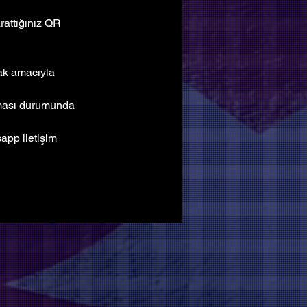
attığınız QR 
mak amacıyla 
lması durumunda 
pp iletişim 