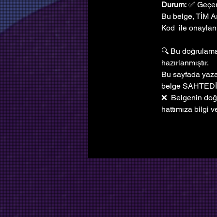
Durum:
 ✅ Geçer
Bu belge, TİM A
Kod  ile onaylanm
🔍 Bu doğrulama 
hazırlanmıştır. 
Bu sayfada yazan
belge SAHTEDİ
❌  Belgenin doğ
hattımıza bilgi ve