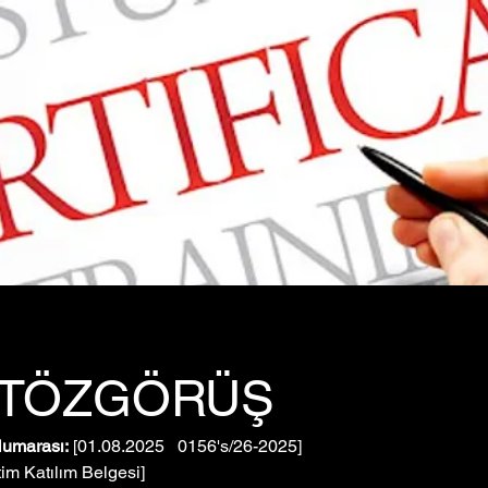
İTÖZGÖRÜŞ
Numarası:
 [01.08.2025   0156's/26-2025]
tim Katılım Belgesi]