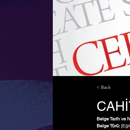
< Back
CAH
Belge Tarih ve 
Belge Türü:
 [Eği