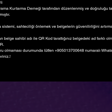
li
rama Kurtarma Derneği tarafından düzenlenmiş ve doğruluğu tar
ıştır. 
sistemi, sahteciliği önlemek ve belgelerin güvenilirliğini artır
 belge sahibi adı ile QR Kod tarattığınız belgedeki ad farklı o
R.
ru olmaması durumunda lütfen +905013700648 numaralı Whatsa
riniz.!