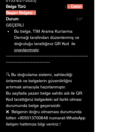
0153's/21-2025]
Belge Türü				:
> 
Üstün 
Başarı Belgesi 
<
Durum					:
 ✅ 
GEÇERLİ
Bu belge, TİM Arama Kurtarma 
Derneği tarafından düzenlenmiş ve 
doğruluğu tarattığınız QR Kod  ile 
onaylanmıştır
. 
--------------------------------------------------------
------------------------------
🔍 Bu doğrulama sistemi, sahteciliği 
önlemek ve belgelerin güvenilirliğini 
artırmak amacıyla hazırlanmıştır. 
Bu sayfada yazan belge sahibi adı ile QR 
Kod tarattığınız belgedeki ad farklı olması 
durumunda belge geçersizdir.
❌  Belgenin doğru olmaması durumunda 
lütfen +905013700648 numaralı WhatsApp 
iletişim hattımıza bilgi veriniz.!