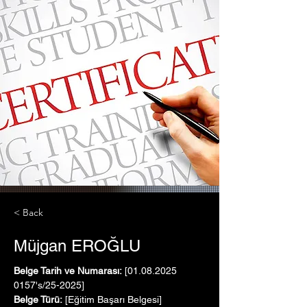
< Back
Müjgan EROĞLU
Belge Tarih ve Numarası:
 [01.08.2025   
0157's/25-2025]
Belge Türü:
 [Eğitim Başarı Belgesi]