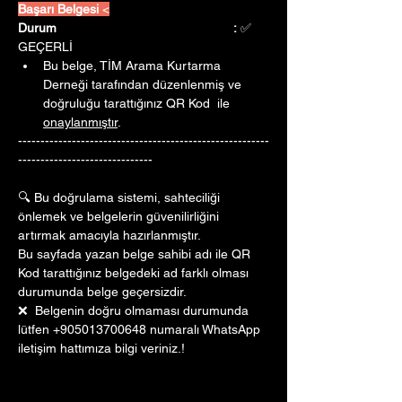
Başarı Belgesi 
<
Durum					:
 ✅ 
GEÇERLİ
Bu belge, TİM Arama Kurtarma 
Derneği tarafından düzenlenmiş ve 
doğruluğu tarattığınız QR Kod  ile 
onaylanmıştır
. 
--------------------------------------------------------
------------------------------
🔍 Bu doğrulama sistemi, sahteciliği 
önlemek ve belgelerin güvenilirliğini 
artırmak amacıyla hazırlanmıştır. 
Bu sayfada yazan belge sahibi adı ile QR 
Kod tarattığınız belgedeki ad farklı olması 
durumunda belge geçersizdir.
❌  Belgenin doğru olmaması durumunda 
lütfen +905013700648 numaralı WhatsApp 
iletişim hattımıza bilgi veriniz.!