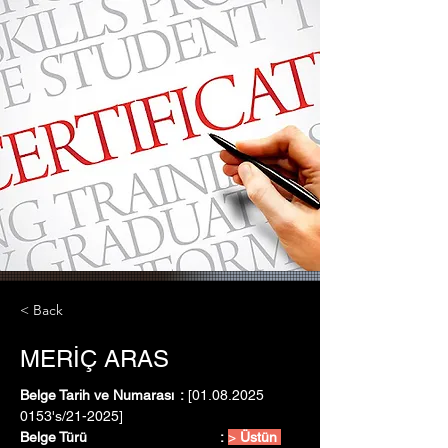
< Back
MERİÇ ARAS
Belge Tarih ve Numarası	:
 [01.08.2025   
0153's/21-2025]
Belge Türü				:
> 
Üstün 