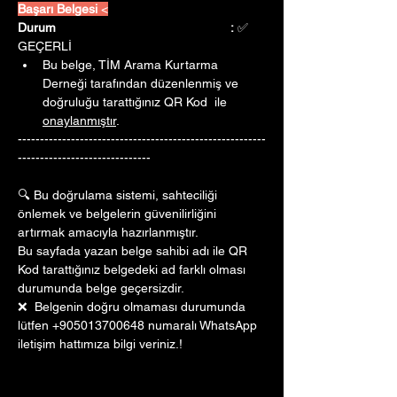
Başarı Belgesi 
<
Durum					:
 ✅ 
GEÇERLİ
Bu belge, TİM Arama Kurtarma 
Derneği tarafından düzenlenmiş ve 
doğruluğu tarattığınız QR Kod  ile 
onaylanmıştır
. 
--------------------------------------------------------
------------------------------
🔍 Bu doğrulama sistemi, sahteciliği 
önlemek ve belgelerin güvenilirliğini 
artırmak amacıyla hazırlanmıştır. 
Bu sayfada yazan belge sahibi adı ile QR 
Kod tarattığınız belgedeki ad farklı olması 
durumunda belge geçersizdir.
❌  Belgenin doğru olmaması durumunda 
lütfen +905013700648 numaralı WhatsApp 
iletişim hattımıza bilgi veriniz.!