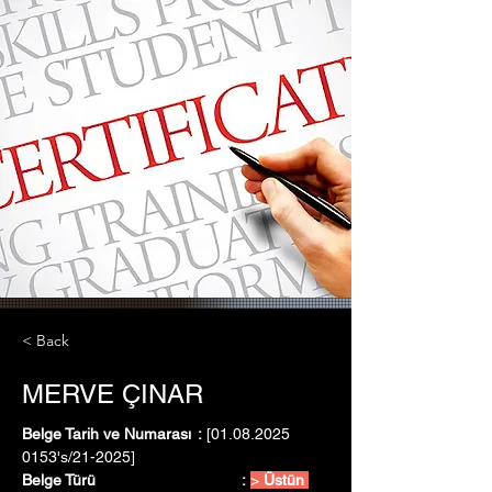
< Back
MERVE ÇINAR
Belge Tarih ve Numarası	:
 [01.08.2025   
0153's/21-2025]
Belge Türü				:
> 
Üstün 