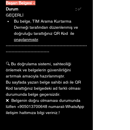
Başarı Belgesi 
<
Durum					:
 ✅ 
GEÇERLİ
Bu belge, TİM Arama Kurtarma 
Derneği tarafından düzenlenmiş ve 
doğruluğu tarattığınız QR Kod  ile 
onaylanmıştır
. 
--------------------------------------------------------
------------------------------
🔍 Bu doğrulama sistemi, sahteciliği 
önlemek ve belgelerin güvenilirliğini 
artırmak amacıyla hazırlanmıştır. 
Bu sayfada yazan belge sahibi adı ile QR 
Kod tarattığınız belgedeki ad farklı olması 
durumunda belge geçersizdir.
❌  Belgenin doğru olmaması durumunda 
lütfen +905013700648 numaralı WhatsApp 
iletişim hattımıza bilgi veriniz.!