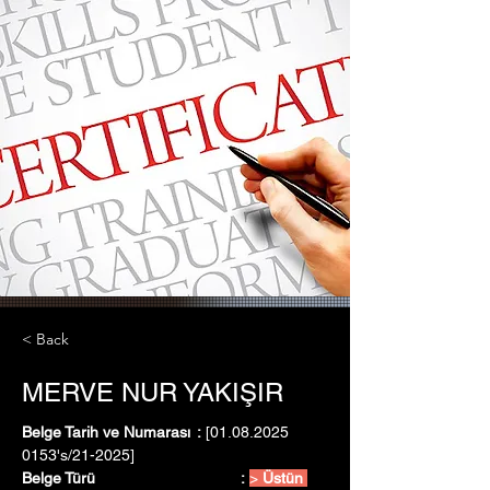
< Back
MERVE NUR YAKIŞIR
Belge Tarih ve Numarası	:
 [01.08.2025   
0153's/21-2025]
Belge Türü				:
> 
Üstün 